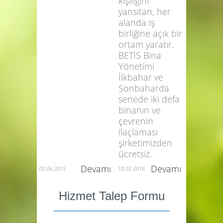
Yönetimi
başarılı, canlı ve
hevesli şirket
kişiliğini
yansıtan, her
alanda iş
birliğine açık bir
ortam yaratır.
BETİS Bina
Yönetimi
İlkbahar ve
Sonbaharda
senede iki defa
binanın ve
çevrenin
ilaçlaması
şirketimizden
ücretsiz.
Devamı
Devamı
05.06.2015
10.03.2016