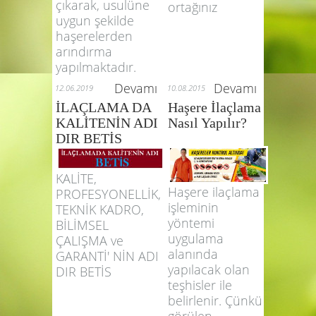
Firmamızda
İlaçlama,
bilimsel
Temizlik ve PBY
bilgilerden yola
inde Çözüm
çıkarak, usulüne
ortağınız
uygun şekilde
haşerelerden
arındırma
yapılmaktadır.
Devamı
Devamı
12.06.2019
10.08.2015
İLAÇLAMA DA
Haşere İlaçlama
KALİTENİN ADI
Nasıl Yapılır?
DIR BETİS
KALİTE,
Haşere ilaçlama
PROFESYONELLİK,
işleminin
TEKNİK KADRO,
yöntemi
BİLİMSEL
uygulama
ÇALIŞMA ve
alanında
GARANTİ' NİN ADI