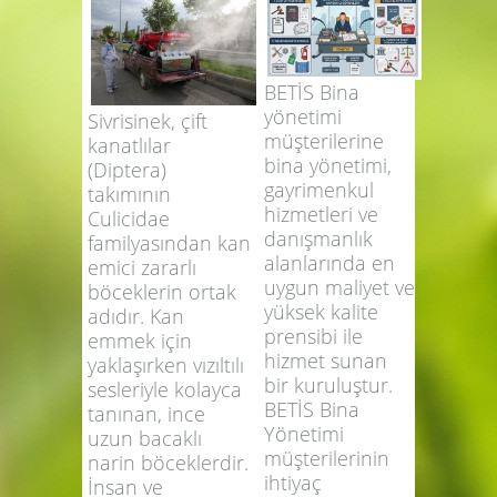
TEMİZLİK &
SİTE
YÖNETİMİ
BETİS Bina
yönetimi
Sivrisinek, çift
müşterilerine
kanatlılar
bina yönetimi,
(Diptera)
gayrimenkul
takımının
hizmetleri ve
Culicidae
danışmanlık
familyasından kan
alanlarında en
emici zararlı
uygun maliyet ve
böceklerin ortak
yüksek kalite
adıdır. Kan
prensibi ile
emmek için
hizmet sunan
yaklaşırken vızıltılı
bir kuruluştur.
sesleriyle kolayca
BETİS Bina
tanınan, ince