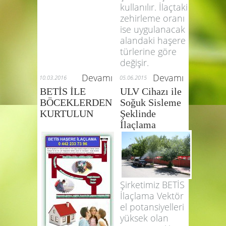
haşerelerle
mücadele
ederken daha
çok sıvı ilaçlar
kullanılır. İlaçtaki
zehirleme oranı
ise uygulanacak
alandaki haşere
türlerine göre
değişir.
Devamı
Devamı
10.03.2016
05.06.2015
BETİS İLE
ULV Cihazı ile
BÖCEKLERDEN
Soğuk Sisleme
KURTULUN
Şeklinde
İlaçlama
Şirketimiz BETİS