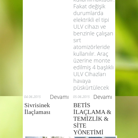
benzinle çalışan,
damlacık ayarlı
ULV Cihazları
kullanılmaktadır.
Fakat değişik
durumlarda
elektrikli el tipi
ULV cihazı ve
benzinle çalışan
sırt
atomizörleride
kullanılır. Araç
üzerine monte
edilmiş 4 başlıklı
ULV Cihazları
havaya
püskürtülecek
Devamı
Devamı
04.06.2015
05.06.2015
Sivrisinek
BETİS
İlaçlaması
İLAÇLAMA &