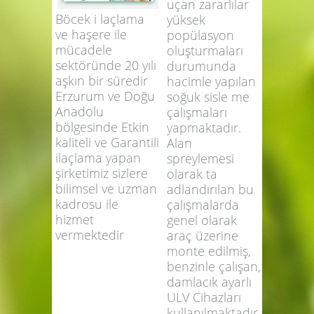
İlaçlama Vektör
el potansiyelleri
yüksek olan
uçan zararlılar
Böcek i laçlama
yüksek
ve haşere ile
popülasyon
mücadele
oluşturmaları
sektöründe 20 yılı
durumunda
aşkın bir süredir
hacimle yapılan
Erzurum ve Doğu
soğuk sisle me
Anadolu
çalışmaları
bölgesinde Etkin
yapmaktadır.
kaliteli ve Garantili
Alan
ilaçlama yapan
spreylemesi
şirketimiz sizlere
olarak ta
bilimsel ve uzman
adlandırılan bu
kadrosu ile
çalışmalarda
hizmet
genel olarak
vermektedir
araç üzerine
monte edilmiş,