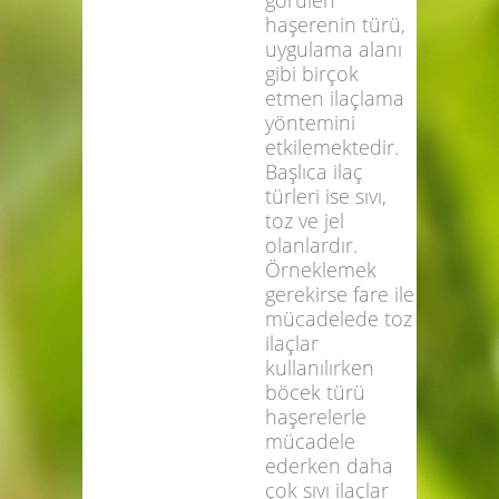
yapılacak olan
DIR BETİS
teşhisler ile
belirlenir. Çünkü
görülen
haşerenin türü,
uygulama alanı
gibi birçok
etmen ilaçlama
yöntemini
etkilemektedir.
Başlıca ilaç
türleri ise sıvı,
toz ve jel
olanlardır.
Örneklemek
gerekirse fare ile
mücadelede toz
ilaçlar
kullanılırken
böcek türü