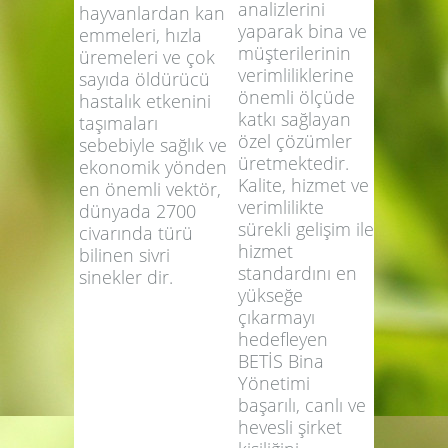
Yönetimi
uzun bacaklı
müşterilerinin
narin böceklerdir.
ihtiyaç
İnsan ve
analizlerini
hayvanlardan kan
yaparak bina ve
emmeleri, hızla
müşterilerinin
üremeleri ve çok
verimliliklerine
sayıda öldürücü
önemli ölçüde
hastalık etkenini
katkı sağlayan
taşımaları
özel çözümler
sebebiyle sağlık ve
üretmektedir.
ekonomik yönden
Kalite, hizmet ve
en önemli vektör,
verimlilikte
dünyada 2700
sürekli gelişim ile
civarında türü
hizmet
bilinen sivri
standardını en
sinekler dir.
yükseğe
çıkarmayı
hedefleyen
BETİS Bina