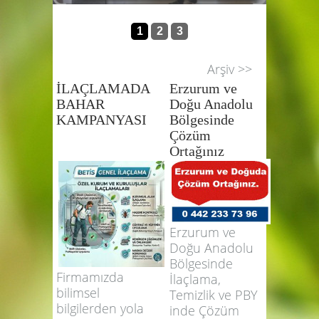
Kendini ilaçlamacı olarak tanıtan
BETİS 
herkese inanmayın
EĞİTİML
1
2
3
Arşiv >>
İLAÇLAMADA
Erzurum ve
BAHAR
Doğu Anadolu
KAMPANYASI
Bölgesinde
Çözüm
Ortağınız
Erzurum ve
Doğu Anadolu
Bölgesinde