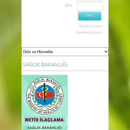
Üyelik Girişi
Kullanıcı adı
Şifre
Parolamı unuttum
Üye olmak istiyorum
SAĞLIK BAKANLIĞI