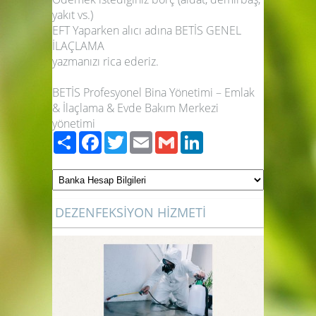
yakıt vs.)
EFT Yaparken alıcı adına BETİS GENEL
İLAÇLAMA
yazmanızı rica ederiz.
BETİS Profesyonel Bina Yönetimi – Emlak
& İlaçlama & Evde Bakım Merkezi
yönetimi
Paylaş
Facebook
Twitter
Email
Gmail
LinkedIn
DEZENFEKSİYON HİZMETİ