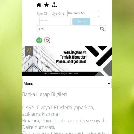
Üye Ol
Üye Girişi
Banka Hesap Bilgileri
HAVALE veya EFT işlemi yaparken,
açıklama kısmına
Bina adı, Dairede oturanın adı ve soyadı,
Daire numarası,
Ödemek istediğiniz borç (aidat, demirbaş,