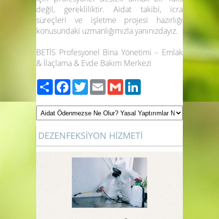
değil, gerekliliktir. Aidat takibi, icra
süreçleri ve işletme projesi hazırlığı
konusundaki uzmanlığımızla yanınızdayız.
BETİS Profesyonel Bina Yönetimi – Emlak
& İlaçlama & Evde Bakım Merkezi
Paylaş
Facebook
Twitter
Email
Gmail
LinkedIn
DEZENFEKSİYON HİZMETİ