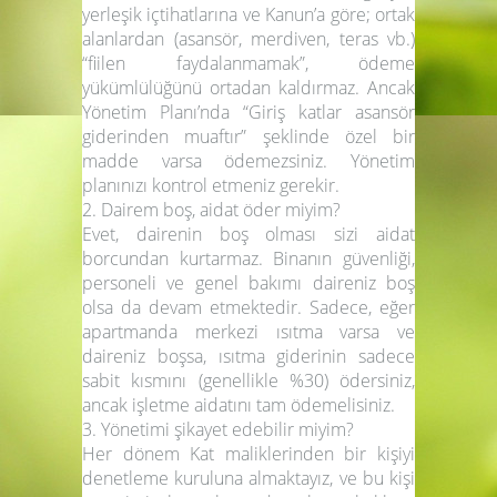
yerleşik içtihatlarına ve Kanun’a göre; ortak
alanlardan (asansör, merdiven, teras vb.)
“fiilen faydalanmamak”, ödeme
yükümlülüğünü ortadan kaldırmaz. Ancak
Yönetim Planı’nda “
Giriş katlar asansör
giderinden muaftır” şeklinde özel bir
madde varsa ödemezsiniz. Yönetim
planınızı kontrol etmeniz gerekir.
2. Dairem boş, aidat öder miyim?
Evet, dairenin boş olması sizi aidat
borcundan kurtarmaz. Binanın güvenliği,
personeli ve genel bakımı daireniz boş
olsa da devam etmektedir. Sadece, eğer
apartmanda merkezi ısıtma varsa ve
daireniz boşsa, ısıtma giderinin sadece
sabit kısmını (genellikle %30) ödersiniz,
ancak işletme aidatını tam ödemelisiniz.
3. Yönetimi şikayet edebilir miyim?
Her dönem Kat maliklerinden bir kişiyi
denetleme kuruluna almaktayız, ve bu kişi