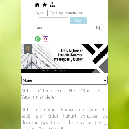
Üye Ol
Üye Girişi
Aidat Ödenmezse Ne Olur? Yasal
Yaptırımlar Neler
Aidat ödememek, komşuluk hakkını ihlal
ettiği gibi ciddi hukuki sonuçlar da
doğurur.
Apartman aidat kuralları
gereği
işleyen süreç şöyledir: