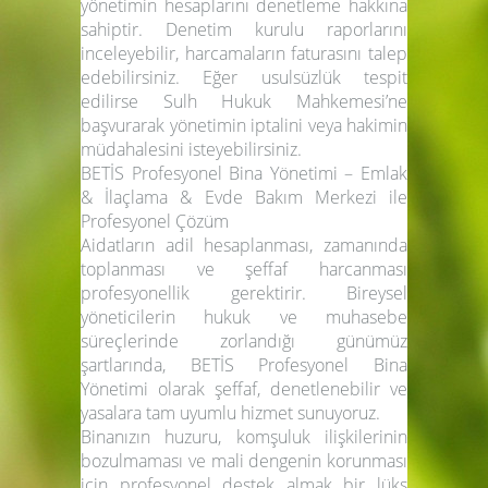
yönetimin hesaplarını denetleme hakkına
sahiptir. Denetim kurulu raporlarını
inceleyebilir, harcamaların faturasını talep
edebilirsiniz. Eğer usulsüzlük tespit
edilirse Sulh Hukuk Mahkemesi’ne
başvurarak yönetimin iptalini veya hakimin
müdahalesini isteyebilirsiniz.
BETİS Profesyonel Bina Yönetimi – Emlak
& İlaçlama & Evde Bakım Merkezi ile
Profesyonel Çözüm
Aidatların adil hesaplanması, zamanında
toplanması ve şeffaf harcanması
profesyonellik gerektirir. Bireysel
yöneticilerin hukuk ve muhasebe
süreçlerinde zorlandığı günümüz
şartlarında,
BETİS Profesyonel Bina
Yönetimi
olarak şeffaf, denetlenebilir ve
yasalara tam uyumlu hizmet sunuyoruz.
Binanızın huzuru, komşuluk ilişkilerinin
bozulmaması ve mali dengenin korunması
için profesyonel destek almak bir lüks