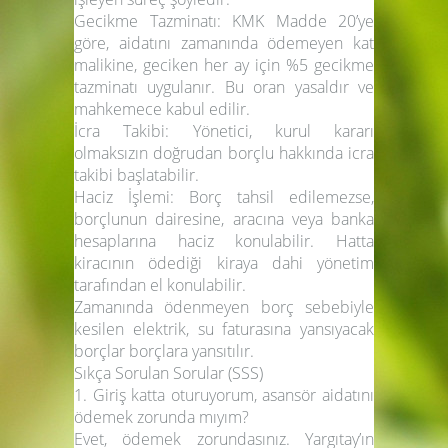
Gecikme Tazminatı:
KMK Madde 20’ye
göre, aidatını zamanında ödemeyen kat
malikine, geciken her ay için
%5 gecikme
tazminatı
uygulanır. Bu oran yasaldır ve
mahkemece kabul edilir.
İcra Takibi:
Yönetici, kurul kararı
olmaksızın doğrudan borçlu hakkında icra
takibi başlatabilir.
Haciz İşlemi:
Borç tahsil edilemezse,
borçlunun dairesine, aracına veya banka
hesaplarına haciz konulabilir. Hatta
kiracının ödediği kiraya dahi yönetim
tarafından el konulabilir.
Zamanında ödenmeyen borç sebebiyle
kesilen elektrik, su faturasına yansıyacak
borçlar borçlara yansıtılır.
Sıkça Sorulan Sorular (SSS)
1. Giriş katta oturuyorum, asansör aidatını
ödemek zorunda mıyım?
Evet, ödemek zorundasınız. Yargıtay’ın