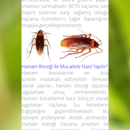
ortamları sunmaktadır BETİS ilaçlama, tüm
haşere türlerine karşı sağlamış olduğu
ilaçlama hizmetlerini Sağlık Bakanlığının
onayıyla gerçekleştirmektedir.
Hamam Böceği İle Mücadele Nasıl Yapılır?
Hamam böceklerine en kısa
sürede müdahale edilmelidir. Bireysel
olarak yapılan, hamam böceği ilaçlama
uygulaması sonuç vermemektedir..
Hamam böceklerine karşı bilinçsiz olarak
uygulanan ilaçlama, bu böceklerin
bağışıklığını güçlendirmektedir. Bu
sebeple profesyonel destek alınmalıdır.
Hamam böceği ilaçlama şirketleri ile