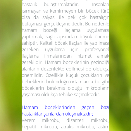
hastalık bulaştırmaktadır. İnsanları
ısırmayan ve kemirmeyen bir böcek türü
olsa da salyası ile pek çok hastalığın
bulaşması gerçekleşmektedir. Bu nedenle
hamam böceği ilaçlama uygulaması
yaptırmak, sağlı açısından büyük öneme
sahiptir. Kaliteli böcek ilaçları ile yapılması
gereken uygulama için profesyonel
ilaçlama firmalarından hizmet almak
gereklidir. Hamam böceklerinin gezindiği
alanların dezenfekte edilmesi de oldukça
önemlidir. Özellikle küçük çocukların ve
bebeklerin bulunduğu ortamlarda bu gibi
böceklerin bırakmış olduğu mikropların
yaşaması oldukça tehlike saçmaktadır.
Hamam böceklerinden geçen bazı
hastalıklar şunlardan oluşmaktadır;
Verem mikrobu, dizanteri mikrobu,
hepatit mikrobu, atraks mikrobu, astım