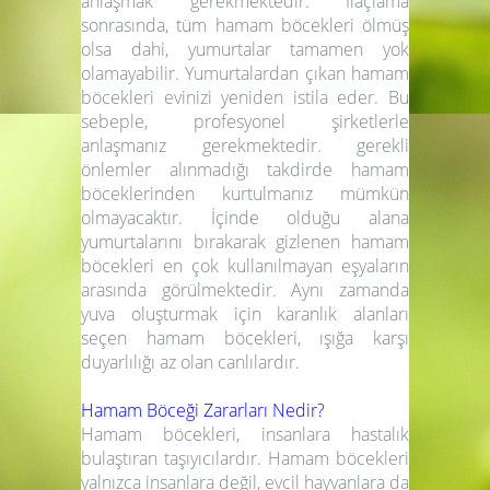
anlaşmak gerekmektedir. İlaçlama
sonrasında, tüm hamam böcekleri ölmüş
olsa dahi, yumurtalar tamamen yok
olamayabilir. Yumurtalardan çıkan hamam
böcekleri evinizi yeniden istila eder. Bu
sebeple, profesyonel şirketlerle
anlaşmanız gerekmektedir. gerekli
önlemler alınmadığı takdirde hamam
böceklerinden kurtulmanız mümkün
olmayacaktır. İçinde olduğu alana
yumurtalarını bırakarak gizlenen hamam
böcekleri en çok kullanılmayan eşyaların
arasında görülmektedir. Aynı zamanda
yuva oluşturmak için karanlık alanları
seçen hamam böcekleri, ışığa karşı
duyarlılığı az olan canlılardır.
Hamam Böceği Zararları Nedir?
Hamam böcekleri, insanlara hastalık
bulaştıran taşıyıcılardır. Hamam böcekleri
yalnızca insanlara değil, evcil hayvanlara da