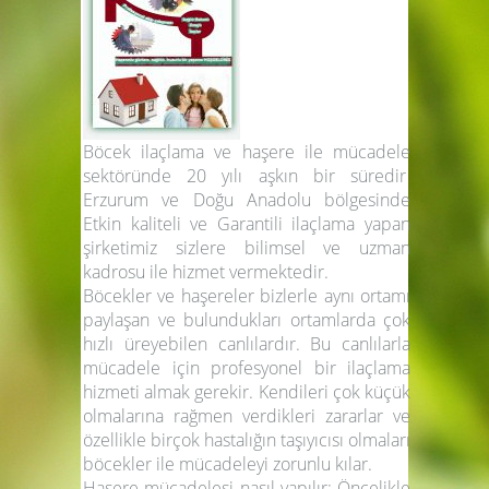
Böcek ilaçlama ve haşere ile mücadele
sektöründe 20 yılı aşkın bir süredir
Erzurum ve Doğu Anadolu bölgesinde
Etkin kaliteli ve Garantili ilaçlama yapan
şirketimiz sizlere bilimsel ve uzman
kadrosu ile hizmet vermektedir.
Böcekler ve haşereler bizlerle aynı ortamı
paylaşan ve bulundukları ortamlarda çok
hızlı üreyebilen canlılardır. Bu canlılarla
mücadele için profesyonel bir ilaçlama
hizmeti almak gerekir. Kendileri çok küçük
olmalarına rağmen verdikleri zararlar ve
özellikle birçok hastalığın taşıyıcısı olmaları
böcekler ile mücadeleyi zorunlu kılar.
Haşere mücadelesi nasıl yapılır: Öncelikle