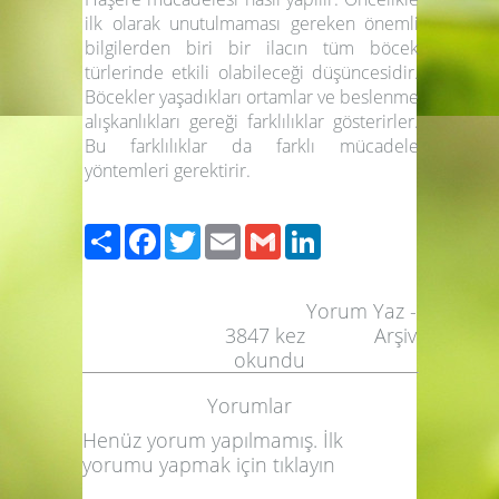
ilk olarak unutulmaması gereken önemli
bilgilerden biri bir ilacın tüm böcek
türlerinde etkili olabileceği düşüncesidir.
Böcekler yaşadıkları ortamlar ve beslenme
alışkanlıkları gereği farklılıklar gösterirler.
Bu farklılıklar da farklı mücadele
yöntemleri gerektirir.
Paylaş
Facebook
Twitter
Email
Gmail
LinkedIn
Yorum Yaz
-
3847
kez
Arşiv
okundu
Yorumlar
Henüz yorum yapılmamış. İlk
yorumu yapmak için
tıklayın